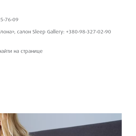
65‑76‑09
лона», салон Sleep Gallery: +380‑98‑327‑02‑90
айти на странице