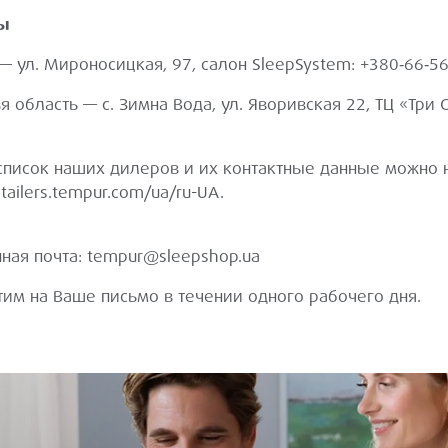
ы
— ул. Мироносицкая, 97, салон SleepSystem: +380‑66‑5
я область — с. Зимна Вода, ул. Яворивская 22, ТЦ «Три С
писок наших дилеров и их контактные данные можно н
etailers.tempur.com/ua/ru-UA
.
ная почта: tempur@sleepshop.ua
им на Ваше письмо в течении одного рабочего дня.