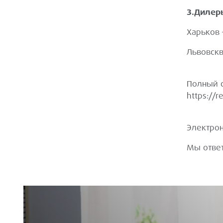
3.Дилер
Харьков 
Львовскв
Полный с
https://r
Электрон
Мы ответ