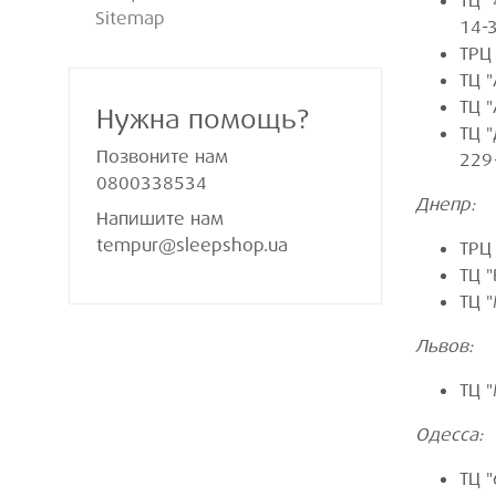
ТЦ 
Sitemap
14-3
ТРЦ 
ТЦ "
ТЦ 
Нужна помощь?
ТЦ "
Позвоните нам
229
0800338534
Днепр:
Напишите нам
tempur@sleepshop.ua
ТРЦ
ТЦ "
ТЦ 
Львов:
ТЦ "
Одесса:
ТЦ "