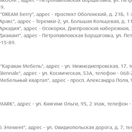
"4ROOM", адрес - Петропавловская Борщаговка, ул. Петро
9.
"DREAM berry", адрес - проспект Оболонский, д. 21Б, 1 
Аракс", адрес - Теремки-2, ул. Большая Кольцевая, д. 1
"Аркадия", адрес - Осокорки, Днепровская набережная, 3
Диамант", адрес - Петропавловская Борщаговка, ул. Пет
-15-89.
 "Караван Мебель", адрес - ул. Нижнеднепровская, 17, т
Biennale", адрес - ул. Космическая, 53А, телефон - 068-
"Мебельный квартал", адрес - просп. Александра Поля, 
MARK", адрес - ул. Княгини Ольги, 95, 2 этаж, телефон 
6 Элемент", адрес - ул. Овидиопольская дорога, д. 7, т