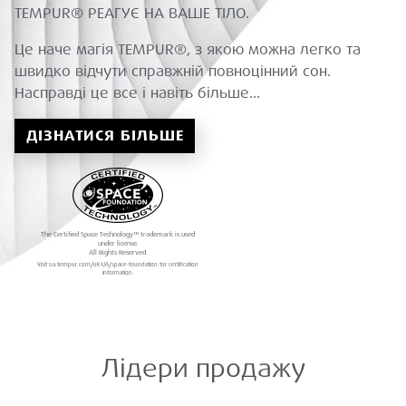
TEMPUR® РЕАГУЄ НА ВАШЕ ТІЛО.
Це наче магія TEMPUR®, з якою можна легко та
швидко відчути справжній повноцінний сон.
Насправді це все і навіть більше...
ДІЗНАТИСЯ БІЛЬШЕ
The Certified Space Technology™ trademark is used
under license.
All Rights Reserved.
Visit ua.tempur.com/uk-UA/space-foundation for certification
information.
Лідери продажу