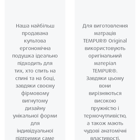
Наша найбільш
Для виготовлення
продавана
матраців
культова
TEMPUR® Original
ергономічна
використовують
подушка ідеально
оригінальний
підходить для
матеріал
тих, хто спить на
TEMPUR®.
спині та на боці,
Завдяки цьому
завдяки своєму
вони
фірмовому
вирізняються
вигнутому
високою
дизайну
пружністю і
унікальної форми
термочутливістю,
для
а також мають
індивідуальної
чудові анатомічні
підтримки саме
властивості.